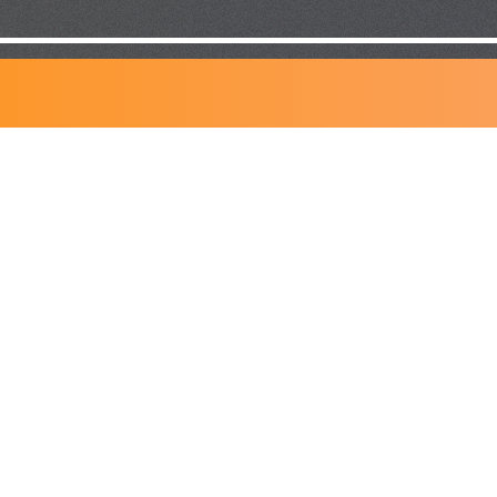
NOS
COORDONNÉES
T:
418
833-8585
F:
418 603-4277
info@cliniquedentairejfcloutier.com