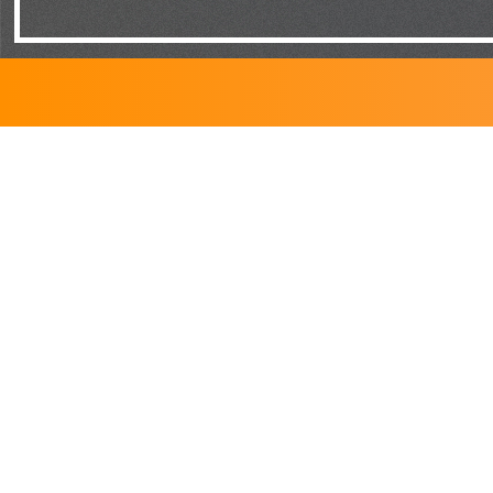
NOUS
JOINDRE
700, rue Président-Kennedy, suite 201
Lévis (QC)
G6C 1E2
Politique de confidentialité
SUIVEZ-NOUS SUR
FACEBOOK