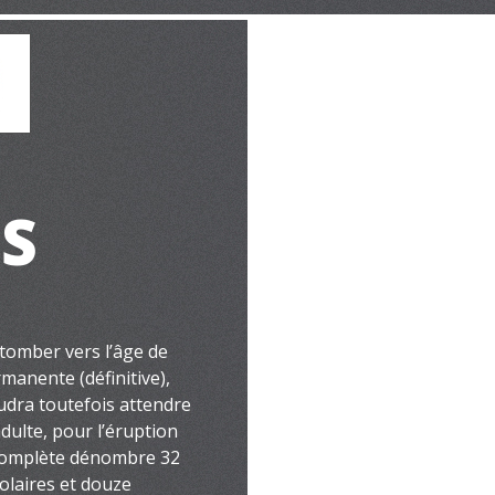
S
tomber vers l’âge de
rmanente (définitive),
audra toutefois attendre
adulte, pour l’éruption
 complète dénombre 32
molaires et douze