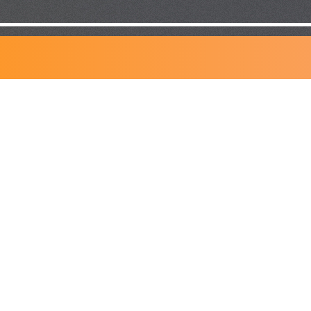
NOS
COORDONNÉES
T:
418
833-8585
F:
418 603-4277
info@cliniquedentairejfcloutier.com