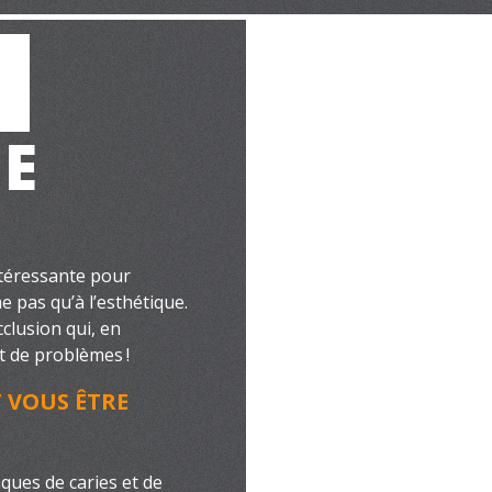
E
ntéressante pour
e pas qu’à l’esthétique.
clusion qui, en
t de problèmes !
 VOUS ÊTRE
ques de caries et de