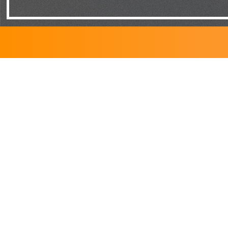
NOUS
JOINDRE
700, rue Président-Kennedy, suite 201
Lévis (QC)
G6C 1E2
Politique de confidentialité
SUIVEZ-NOUS SUR
FACEBOOK