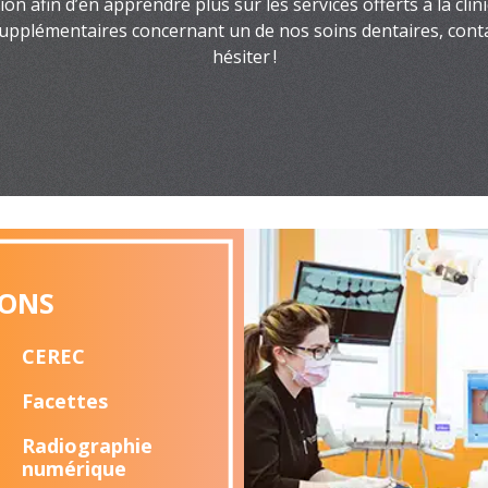
tion afin d’en apprendre plus sur les services offerts à la clin
upplémentaires concernant un de nos soins dentaires, con
hésiter !
IONS
CEREC
Facettes
Radiographie
numérique