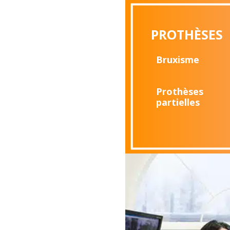
PROTHÈSES
Bruxisme
Prothèses
partielles