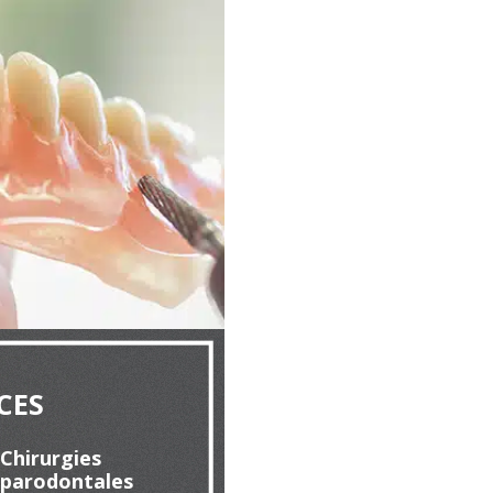
CES
Chirurgies
parodontales