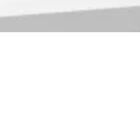
HEURES
D'OUVERTURE
Lundi : 08:00 à 17:00
Mardi : 08:00 à 20:00
Mercredi : 08:00 à 20:00
Jeudi : 08:00 à 17:00
Vendredi : 08:00 à 16:00
Samedi : Fermé
Dimanche : Fermé