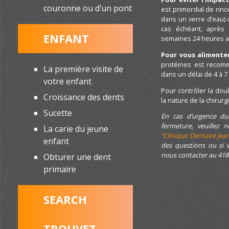
couronne ou d’un pont
est primordial de rinc
dans un verre d’eau) o
cas échéant, après
ENFANT
semaines 24 heures apr
Pour vous alimente
protéines est recom
La première visite de
dans un délai de 4 à 7 
votre enfant
Pour contrôler la dou
Croissance des dents
la nature de la chirurg
Sucette
En cas d’urgence du
fermeture, veuillez 
La carie du jeune
“Clinique Dentaire Jea
enfant
des questions ou si 
nous contacter au 418
Obturer une dent
primaire
SEARCH
TROUVEZ