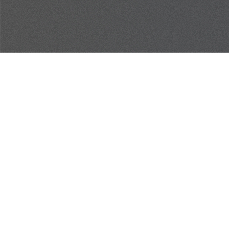
NOUS
JOINDRE
700, rue Président-Kennedy, suite 201
Lévis (QC)
G6C 1E2
Politique de confidentialité
SUIVEZ-NOUS SUR
FACEBOOK