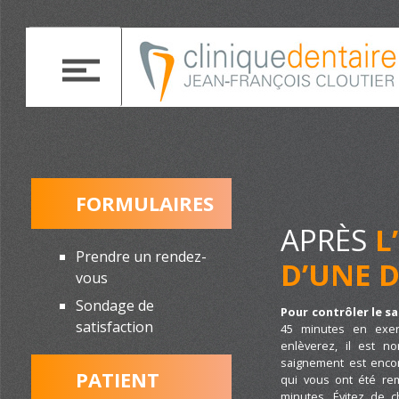
FORMULAIRES
APRÈS
L
Prendre un rendez-
D’UNE 
vous
Sondage de
Pour contrôler le s
satisfaction
45 minutes en exer
enlèverez, il est n
saignement est encor
PATIENT
qui vous ont été re
minutes. Évitez de 