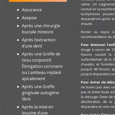
calme. Un saignemen
normal et se manifest
Assurance
ecchymoses peuvent
Asepsie
disparaitront après e
chauds.
Après une chirurgie
buccale mineure
Rester au repos 24
recommandation du de
Après l’extraction
Pour diminuer l’enf
d’une dent
visage à raison de 1
Après une Greffe de
heures suivant la 
surlendemain de la c
tissu conjonctif,
chaudes et humides,
Élongation coronaire
jusqu’à 48 heures ap
ou Lambeau replacé
jusqu’à disparaitre c
apicalement
Pour éviter de délog
Après une Greffe
ne buvez pas avec un
pas et éviter toute ac
gingivale autogène
la chirurgie. Éviter de
libre
décoloration de la
Après la mise en
disparaitre en une se
bouche d’une
Pour éviter l’impac