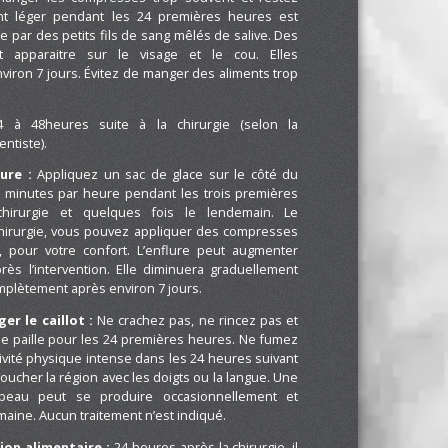
t léger pendant les 24 premières heures est
e par des petits fils de sang mêlés de salive. Des
 apparaitre sur le visage et le cou. Elles
nviron 7 jours. Évitez de manger des aliments trop
 à 48heures suite à la chirurgie (selon la
ntiste).
lure :
Appliquez un sac de glace sur le côté du
5 minutes par heure pendant les trois premières
chirurgie et quelques fois le lendemain. Le
hirurgie, vous pouvez appliquer des compresses
 pour votre confort. L’enflure peut augmenter
rès l’intervention. Elle diminuera graduellement
omplètement après environ 7 jours.
er le caillot :
Ne crachez pas, ne rincez pas et
e paille pour les 24 premières heures. Ne fumez
tivité physique intense dans les 24 heures suivant
 toucher la région avec les doigts ou la langue. Une
 peau peut se produire occasionnellement et
maine. Aucun traitement n’est indiqué.
tion alimentaire :
24 heures après la chirurgie, il