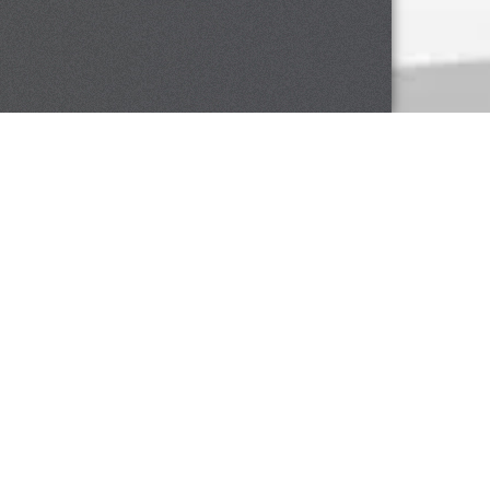
NOS
COORDONNÉES
T:
418
833-8585
F:
418 603-4277
info@cliniquedentairejfcloutier.com