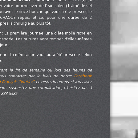
er votre bouche avec de l’eau salée (1càthé de sel
u avec le rince-bouche qui vous a été prescrit, le
 CHAQUE repas, et ce, pour une durée de 2
ès la chirurgie au plus tôt.
r :
La première journée, une diète molle riche en
mandée. Les sutures vont tomber d’elles-mêmes
jours.
leur : La médication vous aura été prescrite selon
ie.
rant la fin de semaine ou lors des heures de
nous contacter par le biais de notre:
Facebook
n-François Cloutier”
.
Le reste du temps, si
vous avez
vous suspectez une complication, n’hésitez pas à
-833-8585