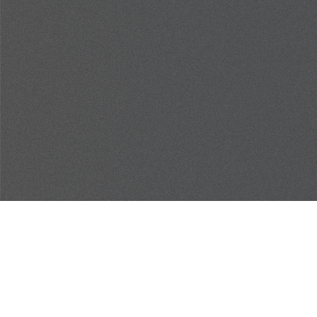
NOUS
JOINDRE
700, rue Président-Kennedy, suite 201
Lévis (QC)