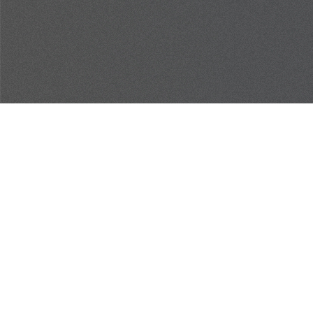
NOUS
JOINDRE
700, rue Président-Kennedy, suite 201
Lévis (QC)
G6C 1E2
Politique de confidentialité
SUIVEZ-NOUS SUR
FACEBOOK